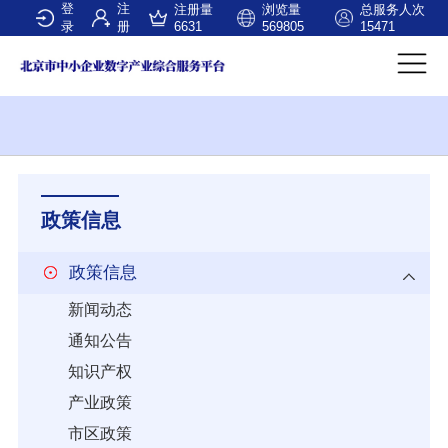
登
注
注册量
浏览量
总服务人次
录
册
6631
569805
15471
政策信息
政策信息
新闻动态
通知公告
知识产权
产业政策
市区政策