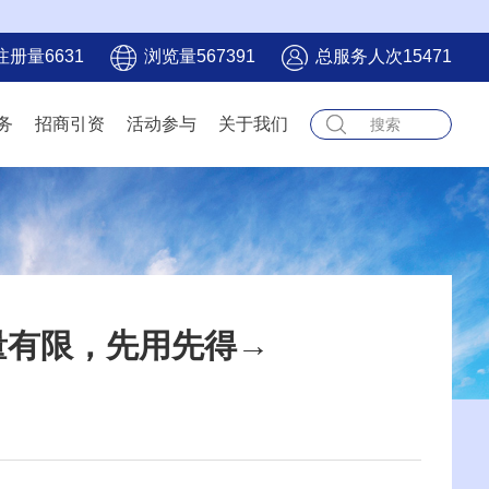
注册量6631
浏览量567391
总服务人次15471
务
招商引资
活动参与
关于我们
量有限，先用先得→