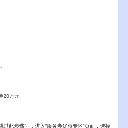
。
券
20万元
。
跳过此步骤），
进入
“服务券优惠专区”
页面，选择