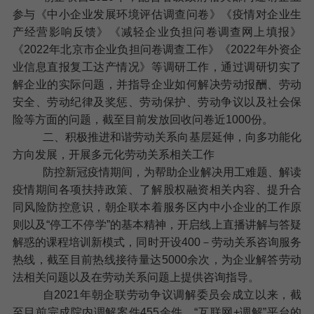
参与《中小企业发展环境评估调查问卷》《疫情对企业生
产经营影响反馈》《减轻企业负担问卷调查网上填报》
《
2022
年北京市企业负担问卷调查工作》《
2022
年外资企
业信息直报复工达产情况》等调研工作，通过调研切实了
解企业的实际问题，并指导企业如何解决劳动报酬、劳动
安全、劳动纪律及奖惩、劳动保护、劳动争议以及社会保
险等方面的问题，
截至目前发放回收问卷近
1000
份。
二、积极推进和谐劳动关系向基层延伸，向多功能化
方向发展，开展多元化劳动关系相关工作
防控新冠疫情期间，为帮助企业解决用工难题、解读
疫情期间各项扶持政策、了解股权融资相关内容、提升合
同风险防控意识，朝企联本着服务区内中小企业的工作原
则以及“停工不停学”的基本精神，开启线上直播讲解与答疑
解惑的课程培训新模式，同时开设
400
－劳动关系咨询服务
热线
，
截至目前热线接待量达
5000
余次
，为企业解答劳动
法相关问题以及在劳动关系问题上提供咨询指导。
自
2021
年朝企联劳动争议调解委员会成立以来，
截
至目前完成院内调解案件
455
余件
，“互联网
+
调解”平台的