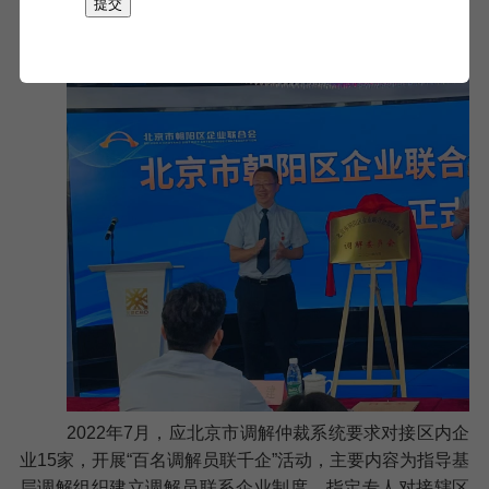
则，在保障申请人与被申请人双方合法权益的基础上达成
提交
和解，出具具有法律效应的调解协议和调解书。
截至目前
已受理及调解案件
200
余件。
2022年
7
月，
应北京市调解仲裁系统要求对接区内企
业
15
家，开展“百名调解员联千企”活动，
主要内容为指导基
层调解组织建立调解员联系企业制度，指定专人对接辖区