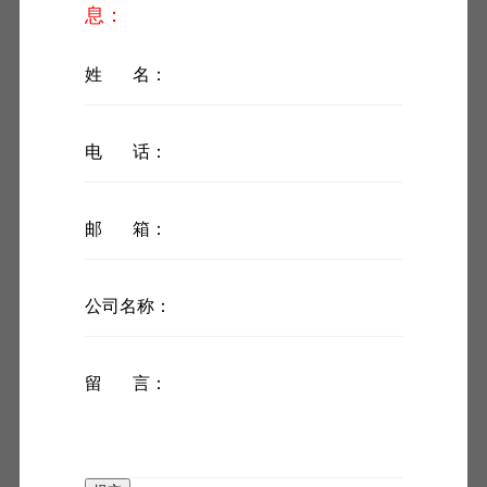
息：
姓 名：
2022年
6
月，在区仲裁院的专业指导及监督下，
朝阳
电 话：
区首家行业组织派出庭－－朝阳区企业联合会派出庭，成
立，同时朝企联劳动争议调解委员会－西区调解中心正式
成立
（以下简称西区调解中心），派出庭设置在西区调解
邮 箱：
中心内。西区调解中心
拥有
300
㎡独立且可开展协调劳动关
系工作的专属办公场地
，
调解中心注重‘调解先行’，通过基
层和第三方调解组织代为申请仲裁、代为送达文书，以及
公司名称：
在现场派驻资深仲裁员及书记员就近就地开庭等措施，形
成了劳动争议预防、申请、调解、仲裁一站式处置模式。
西区调解中心设立了
3
个服务窗口
，立案、咨询窗口，承接
留 言：
仲裁案件申请书的初审、立案，以及劳动关系相关法律法
规的咨询，集初审和立案于一体，一站式完成立案工作的
整体流程；
调解室共设有
3
间
，我们主张调解先行的工作原