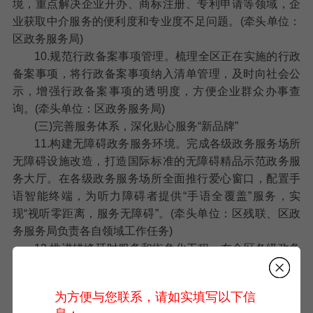
境，重点解决企业开办、商标注册、专利申请等领域，企
业获取中介服务的便利度和专业度不足问题。(牵头单位：
区政务服务局)
10.规范行政备案事项管理。
梳理全区正在实施的行政
备案事项，将行政备案事项纳入清单管理，及时向社会公
示，增强行政备案事项的透明度，方便企业群众办事查
询。(牵头单位：区政务服务局)
(三)完善服务体系，深化贴心服务“新品牌”
11.构建无障碍政务服务环境。
完成各级政务服务场所
无障碍设施改造，打造国际标准的无障碍精品示范政务服
务大厅。在各级政务服务场所全面推行爱心窗口，配置手
语智能终端，为听力障碍者提供“手语全覆盖”服务，实
现“视听零距离，服务无障碍”。(牵头单位：区残联、区政
务服务局负责各自领域工作任务)
12.推进错峰延时服务和街角化工程。
在全区各级政务
服务中心全面推行法定工作日“早晚弹性办”、“午间不间
断”和 “周末不休息”的错峰延时服务制度。进一步创新“一站
为方便与您联系，请如实填写以下信
一居”“一站多居”“厅站合一”服务模式，将街角化成功经验在