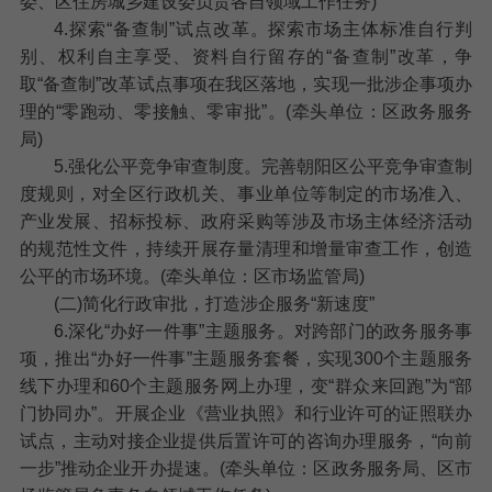
委、区住房城乡建设委负责各自领域工作任务)
4.探索“备查制”试点改革。
探索市场主体标准自行判
别、权利自主享受、资料自行留存的“备查制”改革，争
取“备查制”改革试点事项在我区落地，实现一批涉企事项办
理的“零跑动、零接触、零审批”。(牵头单位：区政务服务
局)
5.强化公平竞争审查制度。
完善朝阳区公平竞争审查制
度规则，对全区行政机关、事业单位等制定的市场准入、
产业发展、招标投标、政府采购等涉及市场主体经济活动
的规范性文件，持续开展存量清理和增量审查工作，创造
公平的市场环境。(牵头单位：区市场监管局)
(二)简化行政审批，打造涉企服务“新速度”
6.深化“办好一件事”主题服务。
对跨部门的政务服务事
项，推出“办好一件事”主题服务套餐，实现300个主题服务
线下办理和60个主题服务网上办理，变“群众来回跑”为“部
门协同办”。开展企业《营业执照》和行业许可的证照联办
试点，主动对接企业提供后置许可的咨询办理服务，“向前
一步”推动企业开办提速。(牵头单位：区政务服务局、区市