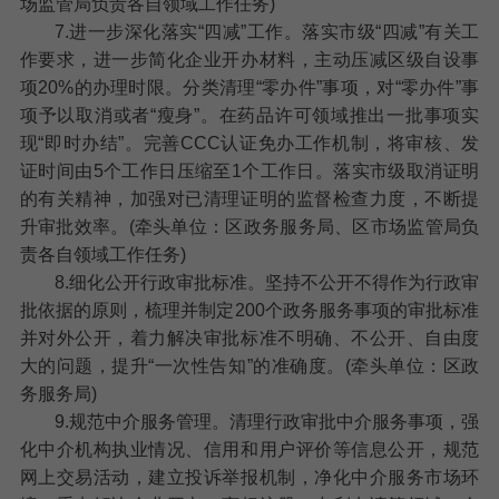
场监管局负责各自领域工作任务)
7.进一步深化落实“四减”工作。
落实市级“四减”有关工
作要求，进一步简化企业开办材料，主动压减区级自设事
项20%的办理时限。分类清理“零办件”事项，对“零办件”事
项予以取消或者“瘦身”。在药品许可领域推出一批事项实
现“即时办结”。完善CCC认证免办工作机制，将审核、发
证时间由5个工作日压缩至1个工作日。落实市级取消证明
的有关精神，加强对已清理证明的监督检查力度，不断提
升审批效率。(牵头单位：区政务服务局、区市场监管局负
责各自领域工作任务)
8.细化公开行政审批标准。
坚持不公开不得作为行政审
批依据的原则，梳理并制定200个政务服务事项的审批标准
并对外公开，着力解决审批标准不明确、不公开、自由度
大的问题，提升“一次性告知”的准确度。(牵头单位：区政
务服务局)
9.规范中介服务管理。
清理行政审批中介服务事项，强
化中介机构执业情况、信用和用户评价等信息公开，规范
网上交易活动，建立投诉举报机制，净化中介服务市场环