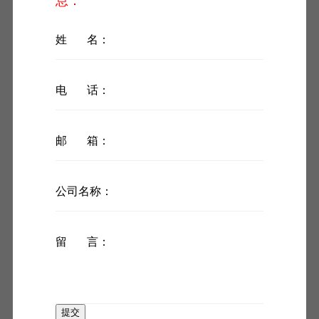
息：
20个社区推广，不断扩大政务服务街角化工程覆盖范围，
让企业、群众“足不出社区(村)”就能办成事。(牵头单位：区
姓 名：
政务服务局)
13.优化政企沟通渠道。
推动“朝我说”平台向社区(村)服
务站延伸，不断提升“朝我说”平台在全区政务服务场所的覆
电 话：
盖率。在各级政务服务场所全面推行“在线导办”服务，加快
建设区级大厅智能问答和远程服务“云客服”系统，提供“线
上面对面”多媒体咨询服务。加快建设全区在线政务服务“好
邮 箱：
差评”系统，实现与北京市一体化在线平台互联互通。建立
健全12345企业服务热线工作机制，为企业提供全链条服
务。(牵头单位：区政务服务局、区投资促进中心负责各自
公司名称：
领域工作任务)
14.强化企业破产管理。
按照市级要求，对照研究组建
区级企业破产和市场主体退出综合协调机构。实施一案一
留 言：
表制度，加强对管理人的考核监督，充分发掘企业重整价
值，推动僵尸企业快速出清，困境企业重获新生。(牵头单
位：区委编办、区人民法院负责各自领域工作任务)
15.提高商事案件审判质效。
构建“无讼朝阳”诉源治理
提交