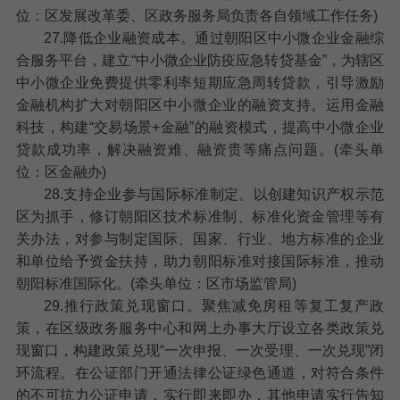
位：区发展改革委、区政务服务局负责各自领域工作任务)
27.降低企业融资成本。
通过朝阳区中小微企业金融综
合服务平台，建立“中小微企业防疫应急转贷基金”，为辖区
中小微企业免费提供零利率短期应急周转贷款，引导激励
金融机构扩大对朝阳区中小微企业的融资支持。运用金融
科技，构建“交易场景+金融”的融资模式，提高中小微企业
贷款成功率，解决融资难、融资贵等痛点问题。(牵头单
位：区金融办)
28.支持企业参与国际标准制定。
以创建知识产权示范
区为抓手，修订朝阳区技术标准制、标准化资金管理等有
关办法，对参与制定国际、国家、行业、地方标准的企业
和单位给予资金扶持，助力朝阳标准对接国际标准，推动
朝阳标准国际化。(牵头单位：区市场监管局)
29.推行政策兑现窗口。
聚焦减免房租等复工复产政
策，在区级政务服务中心和网上办事大厅设立各类政策兑
现窗口，构建政策兑现“一次申报、一次受理、一次兑现”闭
环流程。在公证部门开通法律公证绿色通道，对符合条件
的不可抗力公证申请，实行即来即办，其他申请实行告知