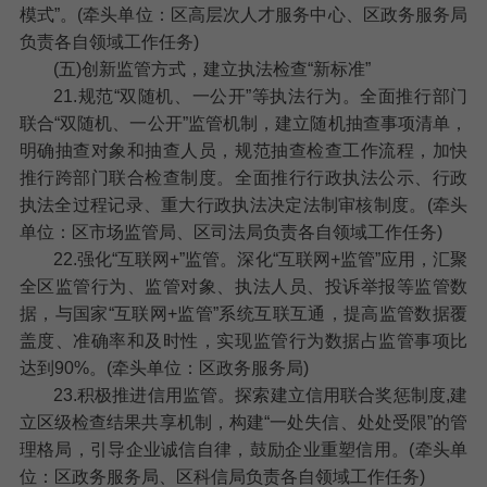
模式”。(牵头单位：区高层次人才服务中心、区政务服务局
负责各自领域工作任务)
(五)创新监管方式，建立执法检查“新标准”
21.规范“双随机、一公开”等执法行为。
全面推行部门
联合“双随机、一公开”监管机制，建立随机抽查事项清单，
明确抽查对象和抽查人员，规范抽查检查工作流程，加快
推行跨部门联合检查制度。全面推行行政执法公示、行政
执法全过程记录、重大行政执法决定法制审核制度。(牵头
单位：区市场监管局、区司法局负责各自领域工作任务)
22.强化“互联网+”监管。
深化“互联网+监管”应用，汇聚
全区监管行为、监管对象、执法人员、投诉举报等监管数
据，与国家“互联网+监管”系统互联互通，提高监管数据覆
盖度、准确率和及时性，实现监管行为数据占监管事项比
达到90%。(牵头单位：区政务服务局)
23.积极推进信用监管。
探索建立信用联合奖惩制度,建
立区级检查结果共享机制，构建“一处失信、处处受限”的管
理格局，引导企业诚信自律，鼓励企业重塑信用。(牵头单
位：区政务服务局、区科信局负责各自领域工作任务)