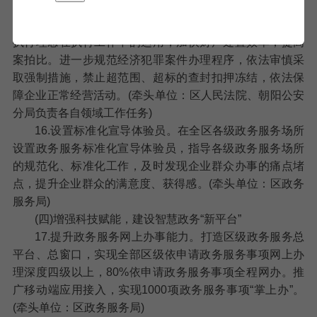
体系，将60%的一审民商事案件化解在诉讼前端。制
定“1+8”实施细则，进一步提高小额诉讼适用率。深化善意
执行理念在执行工作中的运用，加快财产处置效率，提高
案拍比。进一步规范经济犯罪案件办理程序，依法审慎采
取强制措施，禁止超范围、超标的查封扣押冻结，依法保
障企业正常经营活动。(牵头单位：区人民法院、朝阳公安
分局负责各自领域工作任务)
16.设置标准化宣导体验员。
在全区各级政务服务场所
设置政务服务标准化宣导体验员，指导各级政务服务场所
的规范化、标准化工作，及时发现企业群众办事的痛点堵
点，提升企业群众的满意度、获得感。(牵头单位：区政务
服务局)
(四)增强科技赋能，建设智慧政务“新平台”
17.提升政务服务网上办事能力。
打造区级政务服务总
平台、总窗口，实现全部区级依申请政务服务事项网上办
理深度四级以上，80%依申请政务服务事项全程网办。推
广移动端应用接入，实现1000项政务服务事项“掌上办”。
(牵头单位：区政务服务局)