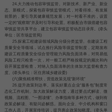
24.大力推动包容审慎监管。
对新技术、新产业、新业
态、新模式，探索包容审慎监管模式，对看得准、有发展
前景的，要引导其健康规范发展；对一时看不准的，设置
一定的“观察期”并及时引导和处置。积极配合市级搭建包容
审慎监管共享平台，建立包容审慎监管动态目录库。(牵头
单位：区市场监管局)
25.探索工程建设领域风险分级分类监管。
在建设工程
质量安全等领域，试点推行风险等级监管制度，定期发布
建设工程质量安全综合管理能力风险负面清单，对简易低
风险工程只检查一次，对一般工程严格按规定的频次和内
容开展监督检查，对纳入负面清单的主体加大监督检查力
度。(牵头单位：区住房城乡建设委)
(六)聚焦精准帮扶，营造政策兑现“新环境”
26.提升政策到达率。
落实好重点企业“服务包”制度常
态化工作机制。加大政策解读力度，通过要点式解读、微
视频、流程图、“一图读懂”、办事指南等多种方式，做到有
政策必解读、有疑问必解惑。面向企业、中介机构和窗口
工作人员，开展宣传培训，提升惠企政策知晓度。(牵头单